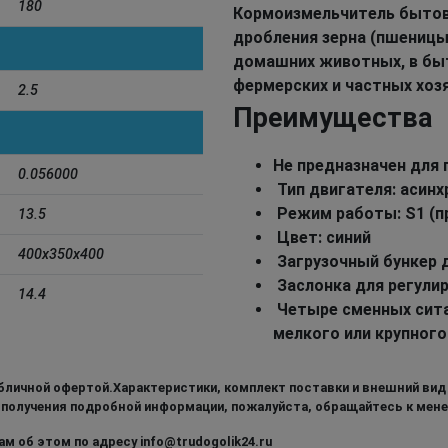
180
Кормоизмельчитель бытов
дробления зерна (пшеницы,
домашних животных, в быт
фермерских и частных хоз
2.5
Преимущества
Не предназначен для
0.056000
Тип двигателя: асин
Режим работы: S1 (
13.5
Цвет: синий
400x350x400
Загрузочный бункер д
Заслонка для регулир
14.4
Четыре сменных сита 
мелкого или крупного
бличной офертой.Характеристики, комплект поставки и внешний вид
 получения подробной информации, пожалуйста, обращайтесь к мен
м об этом по адресу info@trudogolik24.ru