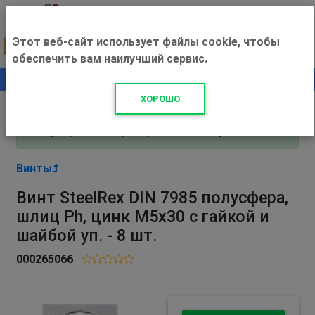
Этот веб-сайт использует файлы cookie, чтобы
обеспечить вам наилучший сервис.
0
+500 ₽
ХОРОШО
Внимание! С 3 августа магазин работает по
адресу Рязань, ул. Прижелезнодорожная 16!
Винты
Винт SteelRex DIN 7985 полусфера,
шлиц Ph, цинк М5х30 с гайкой и
шайбой уп. - 8 шт.
000265066