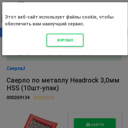
Этот веб-сайт использует файлы cookie, чтобы
обеспечить вам наилучший сервис.
0
+500 ₽
ХОРОШО
Внимание! С 3 августа магазин работает по
адресу Рязань, ул. Прижелезнодорожная 16!
Сверла
Сверло по металлу Headrock 3,0мм
HSS (10шт-упак)
000269134
НАЙТИ