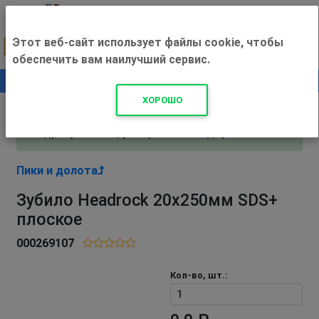
Этот веб-сайт использует файлы cookie, чтобы
обеспечить вам наилучший сервис.
0
+500 ₽
ХОРОШО
Внимание! С 3 августа магазин работает по
адресу Рязань, ул. Прижелезнодорожная 16!
Пики и долота
Зубило Headrock 20х250мм SDS+
плоское
000269107
Кол-во, шт.: