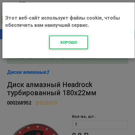
Этот веб-сайт использует файлы cookie, чтобы
обеспечить вам наилучший сервис.
0
+500 ₽
ХОРОШО
Внимание! С 3 августа магазин работает по
адресу Рязань, ул. Прижелезнодорожная 16!
Диски алмазные
Диск алмазный Headrock
турбированный 180х22мм
000268952
Кол-во, шт.: