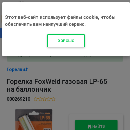
Этот веб-сайт использует файлы cookie, чтобы
обеспечить вам наилучший сервис.
0
+500 ₽
ХОРОШО
Внимание! С 3 августа магазин работает по
адресу Рязань, ул. Прижелезнодорожная 16!
Горелки
Горелка FoxWeld газовая LP-65
на баллончик
000269210
НАЙТИ