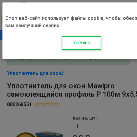
Этот веб-сайт использует файлы cookie, чтобы обес
вам наилучший сервис.
0
+500 ₽
ХОРОШО
Внимание! С 3 августа магазин работает по
адресу Рязань, ул. Прижелезнодорожная 16!
Уплотнитель для окон
Уплотнитель для окон Mawipro
самоклеящийся профиль Р 100м 9х5,
000268551
Кол-во, шт.: