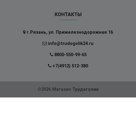
КОНТАКТЫ
г.Рязань, ул. Прижелезнодорожная 16
info@trudogolik24.ru
8800-550-99-65
+7(4912) 512-380
©2026 Магазин
Трудоголик