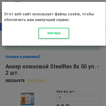
Этот веб-сайт использует файлы cookie, чтобы
обеспечить вам наилучший сервис.
0
+500 ₽
ХОРОШО
Внимание! С 3 августа магазин работает по
адресу Рязань, ул. Прижелезнодорожная 16!
Анкера и рамники
Анкер клиновой SteelRex 8х 50 уп. -
2 шт.
000264978
Кол-во, шт.: