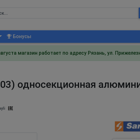
Бонусы
августа магазин работает по адресу Рязань, ул. Прижеле
/303) односекционная алюмин
yli