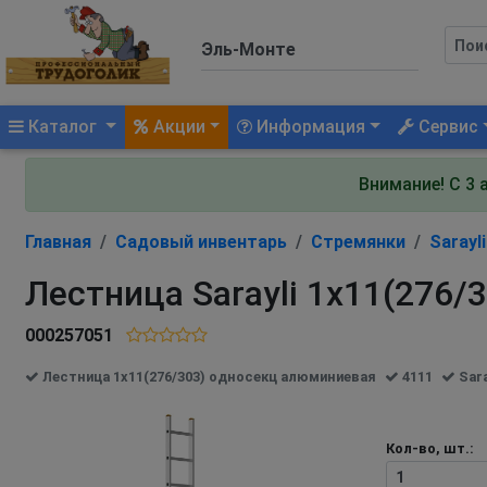
(current)
Каталог
Акции
Информация
Сервис
Внимание! С 3 
Главная
Садовый инвентарь
Стремянки
Sarayli
Лестница Sarayli 1х11(276
000257051
Лестница 1х11(276/303) односекц алюминиевая
4111
Sara
Кол-во, шт.: