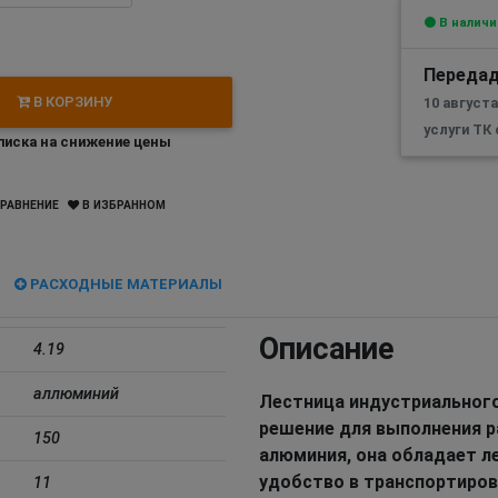
В наличи
Передад
В КОРЗИНУ
10 август
услуги ТК
иска на снижение цены
РАВНЕНИЕ
В ИЗБРАННОМ
РАСХОДНЫЕ МАТЕРИАЛЫ
Описание
4.19
аллюминий
Лестница индустриального
решение для выполнения р
150
алюминия, она обладает л
удобство в транспортиров
11