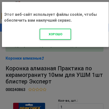
Этот веб-сайт использует файлы cookie, чтобы
обеспечить вам наилучший сервис.
0
+500 ₽
ХОРОШО
Внимание! С 3 августа магазин работает по
адресу Рязань, ул. Прижелезнодорожная 16!
Коронки алмазные
Коронка алмазная Практика по
керамограниту 10мм для УШМ 1шт
блистер Эксперт
000240863
Кол-во, шт.: