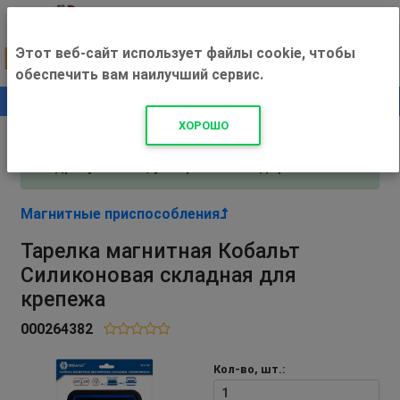
Этот веб-сайт использует файлы cookie, чтобы
обеспечить вам наилучший сервис.
0
+500 ₽
ХОРОШО
Внимание! С 3 августа магазин работает по
адресу Рязань, ул. Прижелезнодорожная 16!
Магнитные приспособления
Тарелка магнитная Кобальт
Силиконовая складная для
крепежа
000264382
Кол-во, шт.: