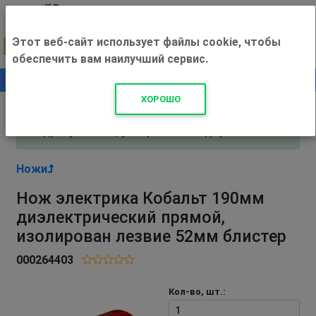
Этот веб-сайт использует файлы cookie, чтобы
обеспечить вам наилучший сервис.
0
+500 ₽
ХОРОШО
Внимание! С 3 августа магазин работает по
адресу Рязань, ул. Прижелезнодорожная 16!
Ножи
Нож электрика Кобальт 190мм
диэлектрический прямой,
изолирован лезвие 52мм блистер
000264403
Кол-во, шт.: