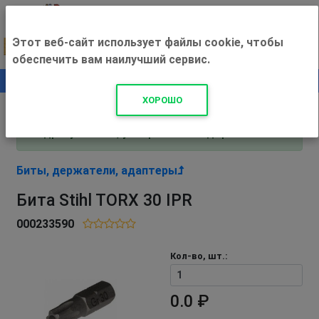
Этот веб-сайт использует файлы cookie, чтобы
обеспечить вам наилучший сервис.
0
+500 ₽
ХОРОШО
Внимание! С 3 августа магазин работает по
адресу Рязань, ул. Прижелезнодорожная 16!
Биты, держатели, адаптеры
Бита Stihl TORX 30 IPR
000233590
Кол-во, шт.:
0.0 ₽