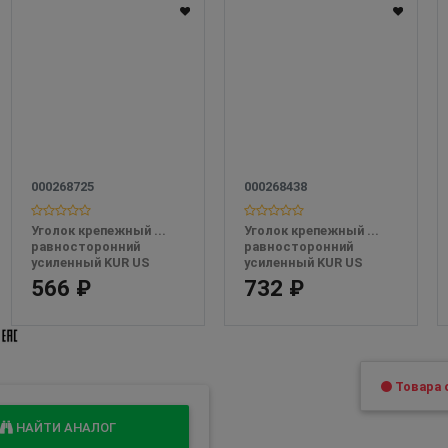
000268725
000268438
Уголок крепежный ... 
Уголок крепежный ...  
равносторонний 
равносторонний 
усиленный KUR US 
усиленный KUR US 
50х50х50 в упаковке 
40х40х40 (100шт)
566 ₽
732 ₽
50шт
Товара с
НАЙТИ АНАЛОГ