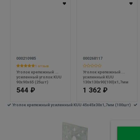
000210985
000268117
1 отзыв
Уголок крепежный ... 
Уголок крепежный ...  
усиленный уголок KUU 
усиленный KUU 
90х90х65 (25шт)
130х130х90(100)х1,7мм 
(25шт)
544 ₽
1 362 ₽
Уголок крепежный усиленный KUU 45х45х30х1,7мм (100шт)