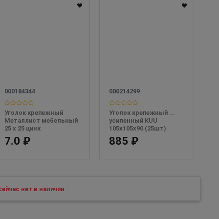
000184344
000214299
Уголок крепежный 
Уголок крепежный ...  
Металлист мебельный 
усиленный KUU 
25 х 25 цинк
105х105х90 (25шт)
7.0 ₽
885 ₽
ейчас нет в наличии