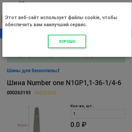
Этот веб-сайт использует файлы cookie, чтобы
обеспечить вам наилучший сервис.
0
+500 ₽
ХОРОШО
Внимание! С 3 августа магазин работает по
адресу Рязань, ул. Прижелезнодорожная 16!
Шины для бензопилы
Шина Number one N1GP1,1-36-1/4-6
000263193
Кол-во, шт.:
0.0 ₽