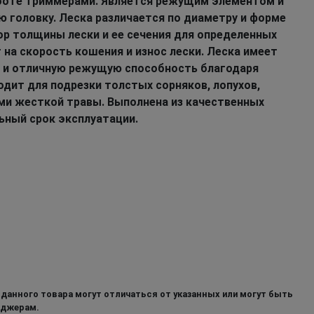
аботе триммерами. Является режущим элементом и
ю головку. Леска различается по диаметру и форме
ор толщины лески и ее сечения для определенных
 на скорость кошения и износ лески. Леска имеет
 и отличную режущую способность благодаря
одит для подрезки толстых сорняков, лопухов,
ями жесткой травы. Выполнена из качественных
ьный срок эксплуатации.
 данного товара могут отличаться от указанных или могут быть
еджерам.