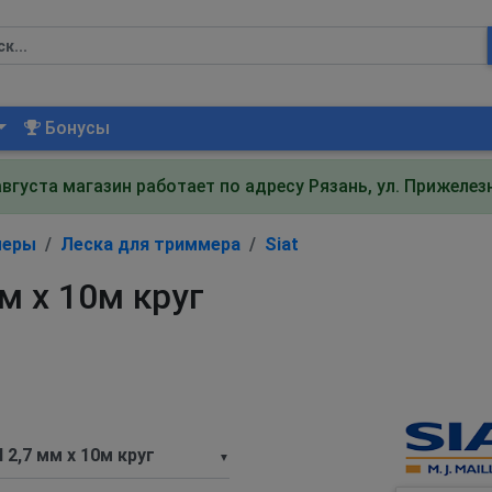
Бонусы
августа магазин работает по адресу Рязань, ул. Прижеле
меры
Леска для триммера
Siat
мм х 10м круг
▼