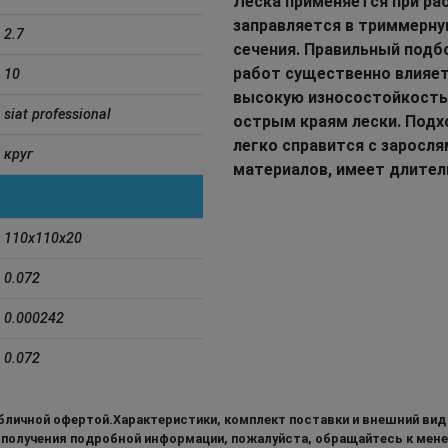
Леска применяется при р
заправляется в триммерну
2.7
сечения. Правильный подб
работ существенно влияет
10
высокую износостойкость
siat professional
острым краям лески. Подх
легко справится с заросл
круг
материалов, имеет длител
110x110x20
0.072
0.000242
0.072
бличной офертой.Характеристики, комплект поставки и внешний вид
 получения подробной информации, пожалуйста, обращайтесь к мен