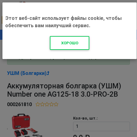
Этот веб-сайт использует файлы cookie, чтобы
обеспечить вам наилучший сервис.
0
+500 ₽
ХОРОШО
Внимание! С 3 августа магазин работает по
адресу Рязань, ул. Прижелезнодорожная 16!
УШМ (Болгарки)
Аккумуляторная болгарка (УШМ)
Number one AG125-18 3.0-PRO-2B
000261810
Кол-во, шт.: