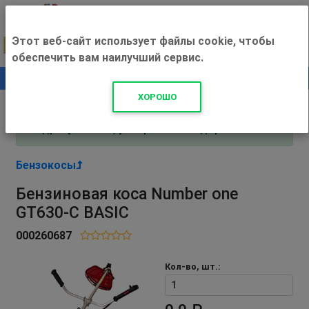
Этот веб-сайт использует файлы cookie, чтобы
обеспечить вам наилучший сервис.
0
+500 ₽
ХОРОШО
Внимание! С 3 августа магазин работает по
адресу Рязань, ул. Прижелезнодорожная 16!
Бензокосы
Бензиновая коса Number one
GT630-C BASIC
000260687
Кол-во, шт.: