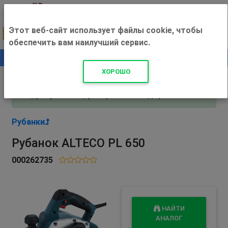
Этот веб-сайт использует файлы cookie, чтобы
обеспечить вам наилучший сервис.
0
+500 ₽
ХОРОШО
Внимание! С 3 августа магазин работает по
адресу Рязань, ул. Прижелезнодорожная 16!
Рубанки
Рубанок ALTECO PL 650
000262735
НАЙТИ
АНАЛОГ