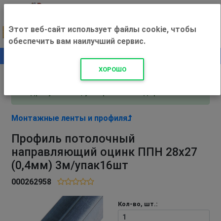
Этот веб-сайт использует файлы cookie, чтобы
обеспечить вам наилучший сервис.
0
+500 ₽
ХОРОШО
Внимание! С 3 августа магазин работает по
адресу Рязань, ул. Прижелезнодорожная 16!
Монтажные ленты и профиля
Профиль потолочный
направляющий оцинк ППН 28х27
(0,4мм) 3м/упак16шт
000262958
Кол-во, шт.: