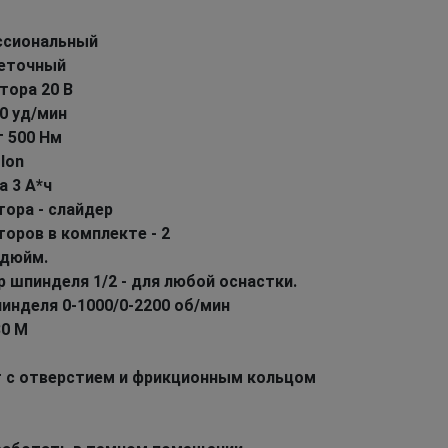
ессиональный
щеточный
тора 20 В
0 уд/мин
 500 Hм
-Ion
 3 А*ч
ора - слайдер
оров в комплекте - 2
 дюйм.
 шпинделя 1/2 - для любой оснастки.
инделя 0-1000/0-2200 об/мин
30 М
ат с отверстием и фрикционным кольцом