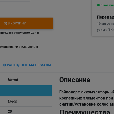
В наличи
Передад
В КОРЗИНУ
10 август
услуги ТК
иска на снижение цены
РАВНЕНИЕ
В ИЗБРАННОМ
РАСХОДНЫЕ МАТЕРИАЛЫ
Описание
Китай
Гайковерт аккумуляторный
крепежных элементов при 
Li-ion
снятии/установке колес ав
Преимущества
20