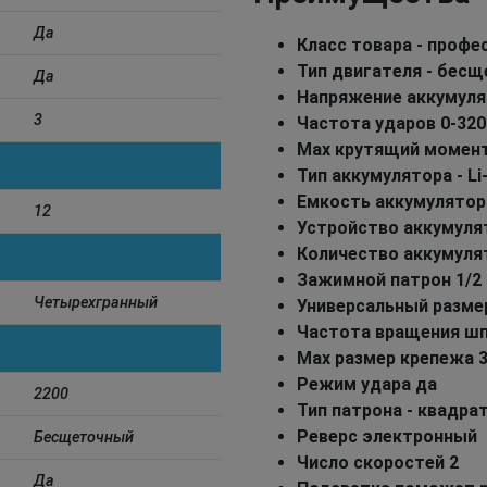
Да
Класс товара - проф
Тип двигателя - бес
Да
Напряжение аккумуля
3
Частота ударов 0-320
Max крутящий момент
Тип аккумулятора - Li
Емкость аккумулятора
12
Устройство аккумулят
Количество аккумулят
Зажимной патрон 1/2
Четырехгранный
Универсальный размер
Частота вращения шп
Max размер крепежа 
Режим удара да
2200
Тип патрона - квадр
Реверс электронный
Бесщеточный
Число скоростей 2
Да