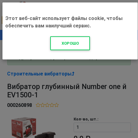
Этот веб-сайт использует файлы cookie, чтобы
обеспечить вам наилучший сервис.
0
+500 ₽
ХОРОШО
Внимание! С 3 августа магазин работает по
адресу Рязань, ул. Прижелезнодорожная 16!
Строительные вибраторы
Вибратор глубинный Number one й
EV1500-1
000260898
Кол-во, шт.: