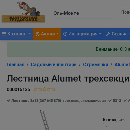
(current)
Каталог
Акции
Информация
Сервис
Внимание! С 3 
Главная
Садовый инвентарь
Стремянки
Alume
Лестница Alumet трехсекц
000015135
Лестница 3х13(367 645 870) трехсекц алюминиевая
5313
A
Кол-во, шт.: