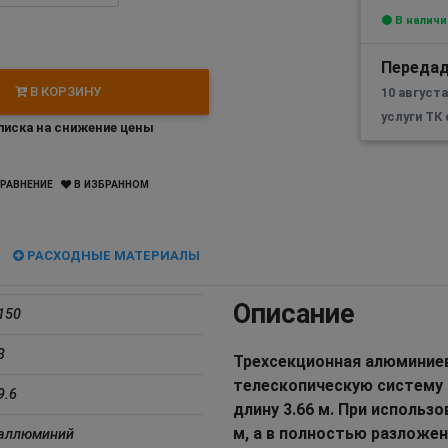
В наличи
Передад
В КОРЗИНУ
10 августа
услуги ТК
иска на снижение цены
РАВНЕНИЕ
В ИЗБРАННОМ
РАСХОДНЫЕ МАТЕРИАЛЫ
Описание
150
3
Трехсекционная алюминиев
телескопическую систему 
9.6
длину 3.66 м. При использ
м, а в полностью разложен
аллюминий