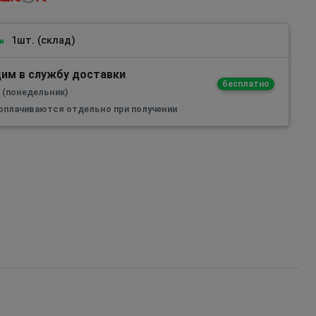
1шт. (склад)
и
им в службу доставки
бесплатно
а (понедельник)
 оплачиваются отдельно при получении