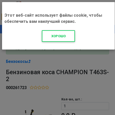
Этот веб-сайт использует файлы cookie, чтобы
обеспечить вам наилучший сервис.
0
+500 ₽
ХОРОШО
Внимание! С 3 августа магазин работает по
адресу Рязань, ул. Прижелезнодорожная 16!
Бензокосы
Бензиновая коса CHAMPION Т463S-
2
000261723
Кол-во, шт.: