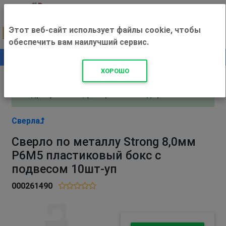
Этот веб-сайт использует файлы cookie, чтобы
обеспечить вам наилучший сервис.
0
+500 ₽
ХОРОШО
Внимание! С 3 августа магазин работает по
адресу Рязань, ул. Прижелезнодорожная 16!
Сверла
Сверло по металлу Strong 8,0мм
Р6М5 пластиковый бокс с
подвесом 10шт-уп
000261490