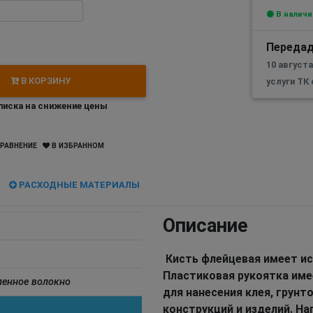
В наличи
Передад
10 август
В КОРЗИНУ
услуги ТК
иска на снижение цены
РАВНЕНИЕ
В ИЗБРАННОМ
РАСХОДНЫЕ МАТЕРИАЛЫ
Описание
Кисть флейцевая имеет ис
Пластиковая рукоятка име
ленное волокно
для нанесения клея, грунт
конструкций и изделий. Н