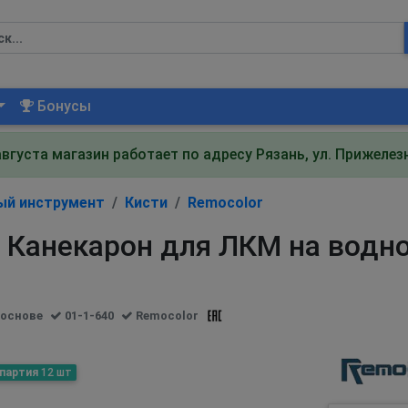
Бонусы
августа магазин работает по адресу Рязань, ул. Прижеле
ый инструмент
Кисти
Remocolor
 Канекарон для ЛКМ на водно
 основе
01-1-640
Remocolor
 партия
12 шт