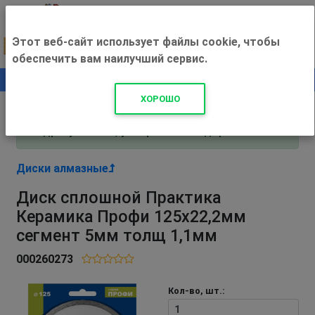
Этот веб-сайт использует файлы cookie, чтобы
обеспечить вам наилучший сервис.
0
+500 ₽
ХОРОШО
Внимание! С 3 августа магазин работает по
адресу Рязань, ул. Прижелезнодорожная 16!
Диски алмазные
Диск сплошной Практика
Керамика Профи 125х22,2мм
сегмент 5мм толщ 1,1мм
000260273
Кол-во, шт.: