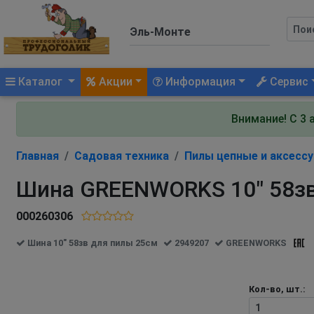
(current)
Каталог
Акции
Информация
Сервис
Внимание! С 3 
Главная
Садовая техника
Пилы цепные и аксесс
Шина GREENWORKS 10" 58зв
000260306
Шина 10" 58зв для пилы 25см
2949207
GREENWORKS
Кол-во, шт.: