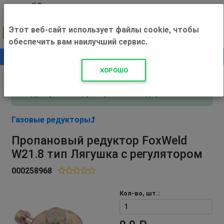
Этот веб-сайт использует файлы cookie, чтобы
обеспечить вам наилучший сервис.
0
+500 ₽
ХОРОШО
Внимание! С 3 августа магазин работает по
адресу Рязань, ул. Прижелезнодорожная 16!
Газовые редукторы
Пропановый редуктор FoxWeld
W21.8 тип Лягушка с регулятором
000258968
Кол-во, шт.: