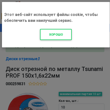
Этот веб-сайт использует файлы cookie, чтобы
обеспечить вам наилучший сервис.
0
+500 ₽
ХОРОШО
Внимание! С 3 августа магазин работает по
адресу Рязань, ул. Прижелезнодорожная 16!
Диски отрезные
Диск отрезной по металлу Tsunami
PROF 150х1,6х22мм
000259831
минимальная партия
10 шт
Кол-во, шт.: