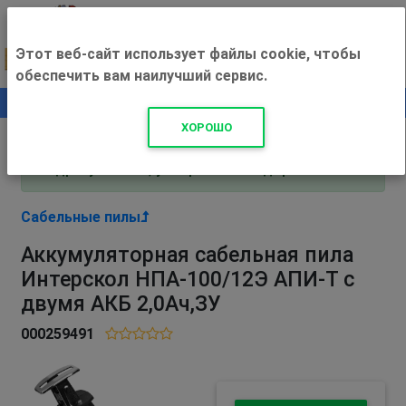
Этот веб-сайт использует файлы cookie, чтобы
обеспечить вам наилучший сервис.
0
+500 ₽
ХОРОШО
Внимание! С 3 августа магазин работает по
адресу Рязань, ул. Прижелезнодорожная 16!
Сабельные пилы
Аккумуляторная сабельная пила
Интерскол НПА-100/12Э АПИ-Т с
двумя АКБ 2,0Ач,ЗУ
000259491