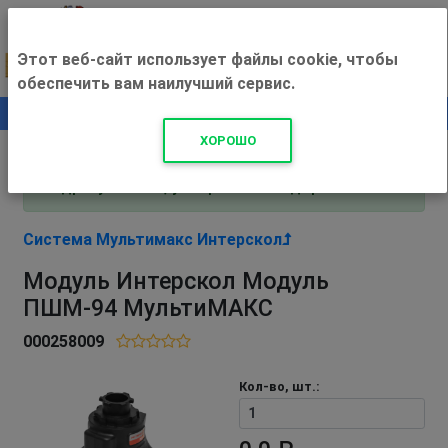
Этот веб-сайт использует файлы cookie, чтобы
обеспечить вам наилучший сервис.
0
+500 ₽
ХОРОШО
Внимание! С 3 августа магазин работает по
адресу Рязань, ул. Прижелезнодорожная 16!
Система Мультимакс Интерскол
Модуль Интерскол Модуль
ПШМ-94 МультиМАКС
000258009
Кол-во, шт.: