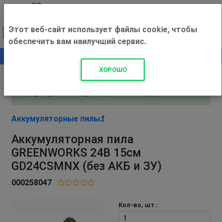
Этот веб-сайт использует файлы cookie, чтобы
обеспечить вам наилучший сервис.
0
+500 ₽
ХОРОШО
Внимание! С 3 августа магазин работает по
адресу Рязань, ул. Прижелезнодорожная 16!
Аккумуляторные пилы
Аккумуляторная пила
GREENWORKS 24В 15см
GD24CSMNX (без АКБ и ЗУ)
000258047
Кол-во, шт.: