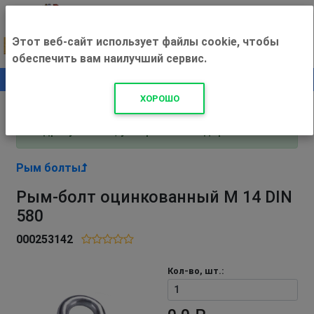
Этот веб-сайт использует файлы cookie, чтобы
обеспечить вам наилучший сервис.
0
+500 ₽
ХОРОШО
Внимание! С 3 августа магазин работает по
адресу Рязань, ул. Прижелезнодорожная 16!
Рым болты
Рым-болт оцинкованный М 14 DIN
580
000253142
Кол-во, шт.: