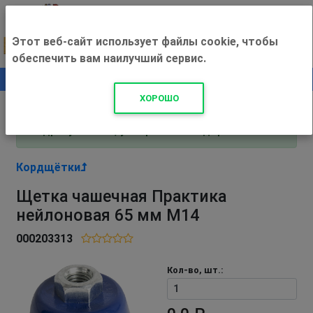
Этот веб-сайт использует файлы cookie, чтобы
обеспечить вам наилучший сервис.
0
+500 ₽
ХОРОШО
Внимание! С 3 августа магазин работает по
адресу Рязань, ул. Прижелезнодорожная 16!
Кордщётки
Щетка чашечная Практика
нейлоновая 65 мм М14
000203313
Кол-во, шт.: