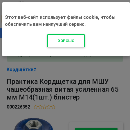
Этот веб-сайт использует файлы cookie, чтобы
обеспечить вам наилучший сервис.
0
+500 ₽
ХОРОШО
Внимание! С 3 августа магазин работает по
адресу Рязань, ул. Прижелезнодорожная 16!
Кордщётки
Практика Кордщетка для МШУ
чашеобразная витая усиленная 65
мм М14(1шт.) блистер
000226352