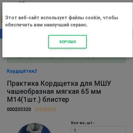
Этот веб-сайт использует файлы cookie, чтобы
обеспечить вам наилучший сервис.
0
+500 ₽
ХОРОШО
Внимание! С 3 августа магазин работает по
адресу Рязань, ул. Прижелезнодорожная 16!
Кордщётки
Практика Кордщетка для МШУ
чашеобразная мягкая 65 мм
М14(1шт.) блистер
000203320
Кол-во, шт.: