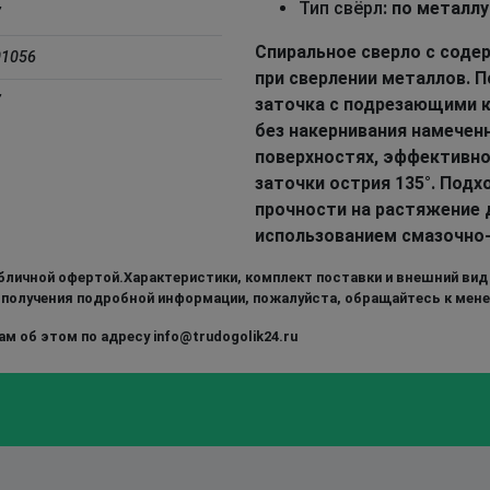
Тип свёрл
: по металл
7
Спиральное сверло с соде
01056
при сверлении металлов. 
7
заточка с подрезающими к
без накернивания намеченн
поверхностях, эффективно
заточки острия 135°. Под
прочности на растяжение 
использованием смазочно
бличной офертой.Характеристики, комплект поставки и внешний вид
 получения подробной информации, пожалуйста, обращайтесь к мен
м об этом по адресу info@trudogolik24.ru