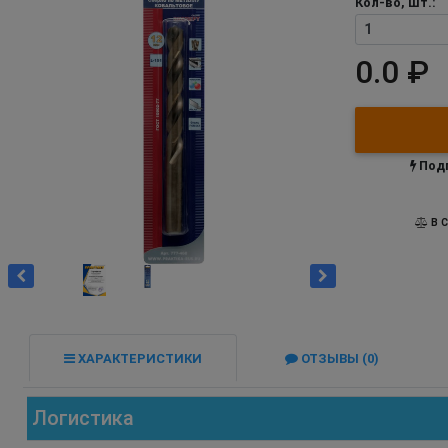
Кол-во, шт.:
0.0 ₽
Подп
В С
ХАРАКТЕРИСТИКИ
ОТЗЫВЫ (0)
Логистика