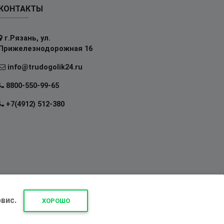
КОНТАКТЫ
г.Рязань, ул.
Прижелезнодорожная 16
info@trudogolik24.ru
8800-550-99-65
+7(4912) 512-380
вис.
ХОРОШО