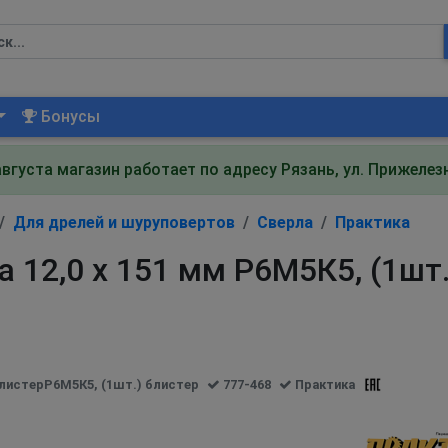
Бонусы
августа магазин работает по адресу Рязань, ул. Прижеле
Для дрелей и шуруповертов
Сверла
Практика
 12,0 х 151 мм Р6М5К5, (1шт
блистерР6М5К5, (1шт.) блистер
777-468
Практика