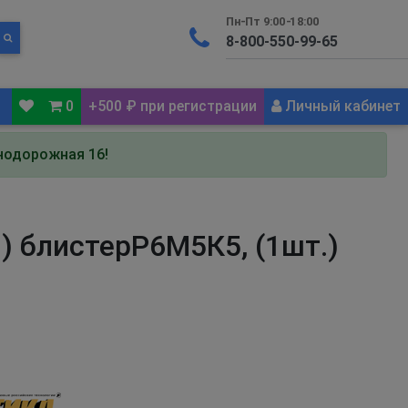
Пн-Пт 9:00-18:00
0
+500 ₽ при регистрации
Личный кабинет
знодорожная 16!
.) блистерР6М5К5, (1шт.)