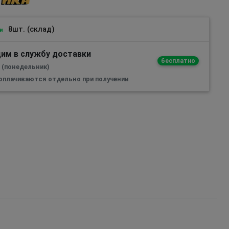
8шт. (склад)
и
им в службу доставки
бесплатно
а (понедельник)
 оплачиваются отдельно при получении