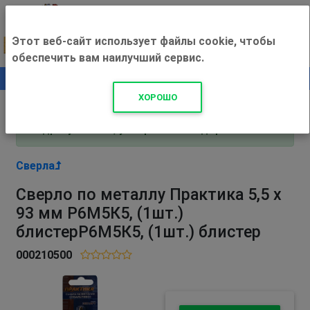
Этот веб-сайт использует файлы cookie, чтобы
обеспечить вам наилучший сервис.
0
+500 ₽
ХОРОШО
Внимание! С 3 августа магазин работает по
адресу Рязань, ул. Прижелезнодорожная 16!
Сверла
Сверло по металлу Практика 5,5 х
93 мм Р6М5К5, (1шт.)
блистерР6М5К5, (1шт.) блистер
000210500