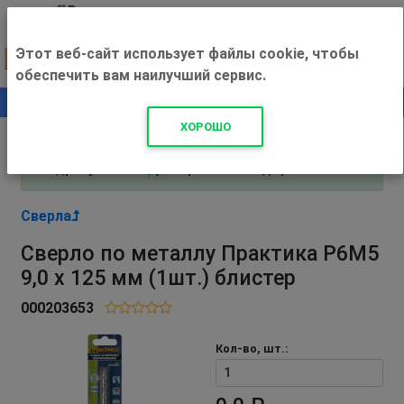
Этот веб-сайт использует файлы cookie, чтобы
обеспечить вам наилучший сервис.
0
+500 ₽
ХОРОШО
Внимание! С 3 августа магазин работает по
адресу Рязань, ул. Прижелезнодорожная 16!
Сверла
Сверло по металлу Практика Р6М5
9,0 х 125 мм (1шт.) блистер
000203653
Кол-во, шт.: