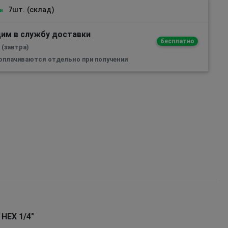
7шт. (склад)
и
им в службу доставки
бесплатно
 (завтра)
 оплачиваются отдельно при получении
 HEX 1/4"