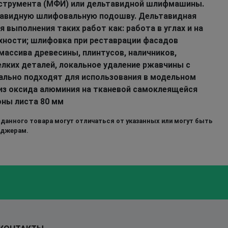
струмента (МФИ) или дельтавидной шлифмашины.
тавидную шлифовальную подошву. Дельтавидная
 выполнения таких работ как: работа в углах и на
хности; шлифовка при реставрации фасадов
массива древесины, плинтусов, наличников,
елких деталей, локальное удаление ржавчины с
ально подходят для использования в модельном
из оксида алюминия на тканевой самоклеящейся
оны листа 80 мм
 данного товара могут отличаться от указанных или могут быть
еджерам.