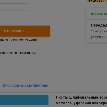
В наличи
Передад
В КОРЗИНУ
10 август
услуги ТК
иска на снижение цены
РАВНЕНИЕ
В ИЗБРАННОМ
РАСХОДНЫЕ МАТЕРИАЛЫ
Листы шлифовальные абра
металла, удаления лакок