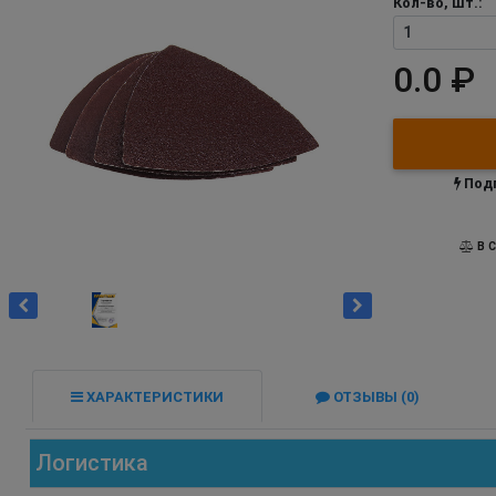
Кол-во, шт.:
0.0 ₽
Подп
В С
ХАРАКТЕРИСТИКИ
ОТЗЫВЫ (0)
Логистика