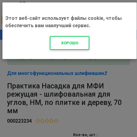
Этот веб-сайт использует файлы cookie, чтобы
обеспечить вам наилучший сервис.
0
+500 ₽
ХОРОШО
Внимание! С 3 августа магазин работает по
адресу Рязань, ул. Прижелезнодорожная 16!
Для многофункциональных шлифмашин
Практика Насадка для МФИ
режущая - шлифовальная для
углов, HM, по плитке и дереву, 70
мм
000223234
Кол-во, шт.: