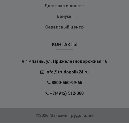
Доставка и оплата
Бонусы
Сервисный центр
КОНТАКТЫ
г.Рязань, ул. Прижелезнодорожная 16
info@trudogolik24.ru
8800-550-99-65
+7(4912) 512-380
©2026 Магазин
Трудоголик