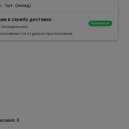
1шт. (склад)
и
им в службу доставки
бесплатно
а (понедельник)
 оплачиваются отдельно при получении
аковке
: 3