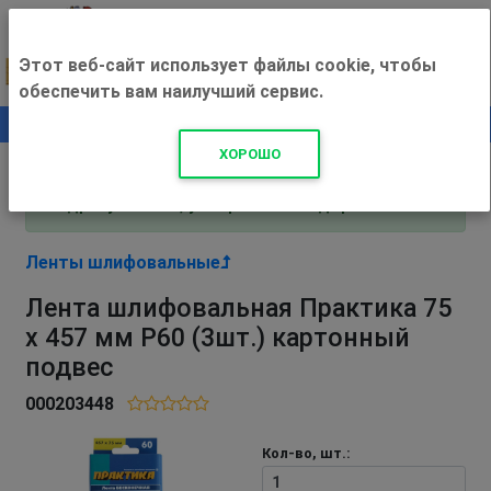
Этот веб-сайт использует файлы cookie, чтобы
обеспечить вам наилучший сервис.
0
+500 ₽
ХОРОШО
Внимание! С 3 августа магазин работает по
адресу Рязань, ул. Прижелезнодорожная 16!
Ленты шлифовальные
Лента шлифовальная Практика 75
х 457 мм P60 (3шт.) картонный
подвес
000203448
Кол-во, шт.: