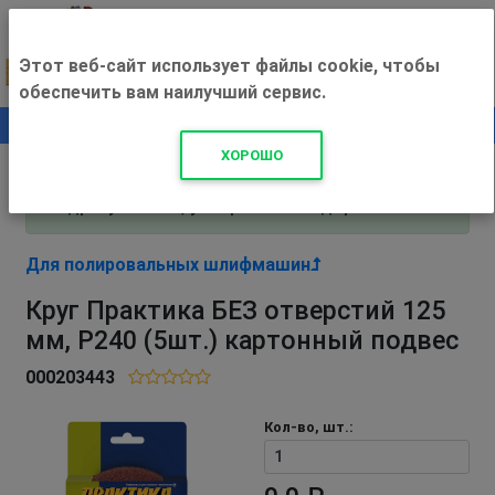
Этот веб-сайт использует файлы cookie, чтобы
обеспечить вам наилучший сервис.
0
+500 ₽
ХОРОШО
Внимание! С 3 августа магазин работает по
адресу Рязань, ул. Прижелезнодорожная 16!
Для полировальных шлифмашин
Круг Практика БЕЗ отверстий 125
мм, P240 (5шт.) картонный подвес
000203443
Кол-во, шт.: