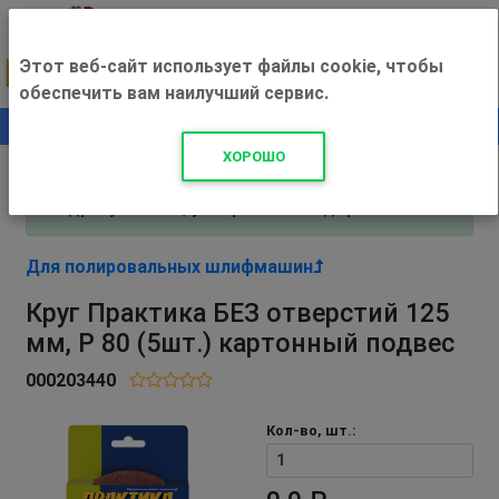
Этот веб-сайт использует файлы cookie, чтобы
обеспечить вам наилучший сервис.
0
+500 ₽
ХОРОШО
Внимание! С 3 августа магазин работает по
адресу Рязань, ул. Прижелезнодорожная 16!
Для полировальных шлифмашин
Круг Практика БЕЗ отверстий 125
мм, P 80 (5шт.) картонный подвес
000203440
Кол-во, шт.: