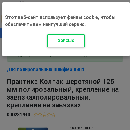
Этот веб-сайт использует файлы cookie, чтобы
обеспечить вам наилучший сервис.
0
+500 ₽
ХОРОШО
Внимание! С 3 августа магазин работает по
адресу Рязань, ул. Прижелезнодорожная 16!
Для полировальных шлифмашин
Практика Колпак шерстяной 125
мм полировальный, крепление на
завязкахполировальный,
крепление на завязках
000231943
Кол-во, шт.: