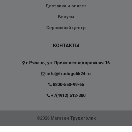
Доставка и оплата
Бонусы
Сервисный центр
КОНТАКТЫ
г.Рязань, ул. Прижелезнодорожная 16
info@trudogolik24.ru
8800-550-99-65
+7(4912) 512-380
©2026 Магазин
Трудоголик