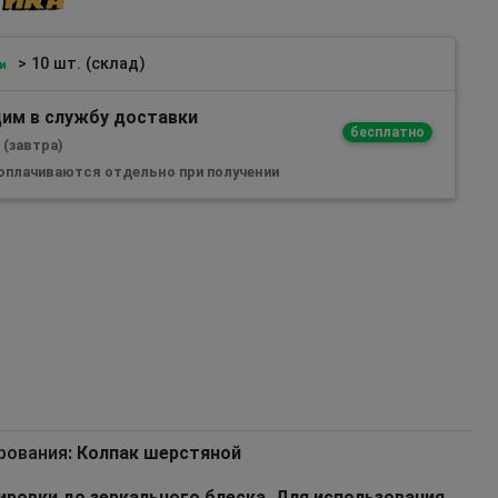
> 10 шт. (склад)
и
им в службу доставки
бесплатно
 (завтра)
 оплачиваются отдельно при получении
рования
: Колпак шерстяной
ровки до зеркального блеска. Для использования