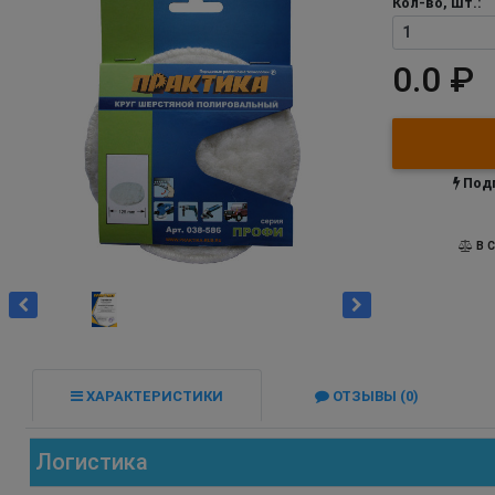
Кол-во, шт.:
0.0 ₽
Подп
В С
ХАРАКТЕРИСТИКИ
ОТЗЫВЫ (0)
Логистика